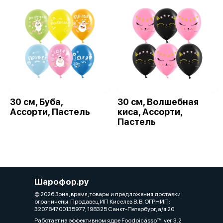
30 см, Буба,
30 см, Волшебная
Ассорти, Пастель
киса, Ассорти,
Пастель
Шарофор.ру
© 2026 Зона, время, товары и предложения доставки
ограничены. Продавец ИП Киселев В. В. ОГРНИП:
320784700135977, 198325 Санкт-Петербург, а/я 20
Работает на эффективном ядре
Foodpicásso
ver. 3.2