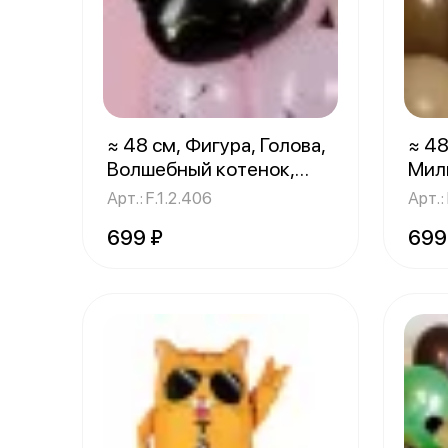
≈ 48 см, Фигура, Голова,
≈ 48
Волшебный котенок,
Мил
Черный
1 шт.
Арт.: F.1.2.406
Арт.:
699 ₽
699