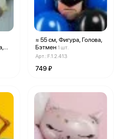
≈ 55 см, Фигура, Голова,
а,
Бэтмен
1 шт.
Арт.: F.1.2.413
749 ₽