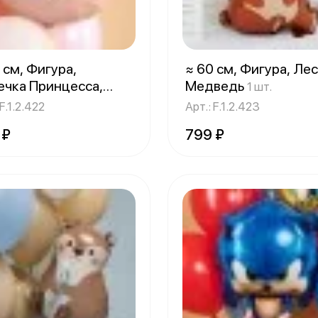
 см, Фигура,
≈ 60 см, Фигура, Ле
ечка Принцесса,
Медведь
1 шт.
овый, Сатин
1 шт.
 F.1.2.422
Арт.: F.1.2.423
 ₽
799 ₽