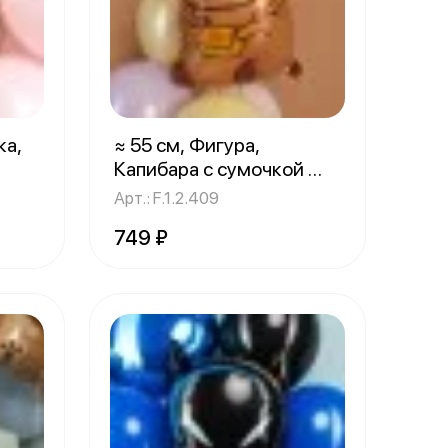
ка,
≈ 55 см, Фигура,
Капибара с сумочкой
1 шт.
Арт.: F.1.2.409
749 ₽