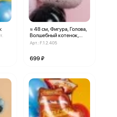
к
≈ 48 см, Фигура, Голова,
Волшебный котенок,
т.
Розовый
1 шт.
Арт.: F.1.2.405
699 ₽