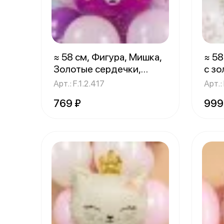
≈ 58 см, Фигура, Мишка,
≈ 58
Золотые сердечки,
с з
Розовый
кры
1 шт.
Арт.: F.1.2.417
Арт.:
769 ₽
999