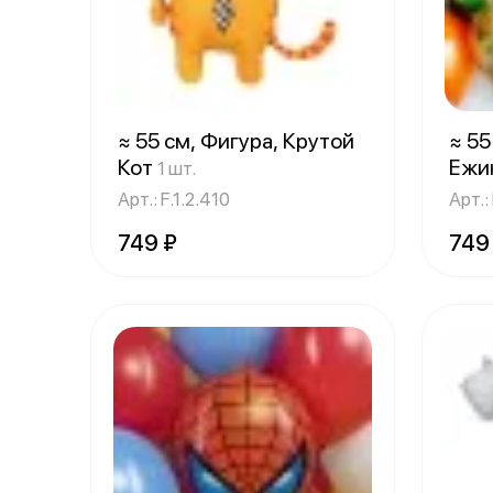
≈ 55 см, Фигура, Крутой
≈ 55
Кот
Ежи
1 шт.
Арт.: F.1.2.410
Арт.: 
749 ₽
749