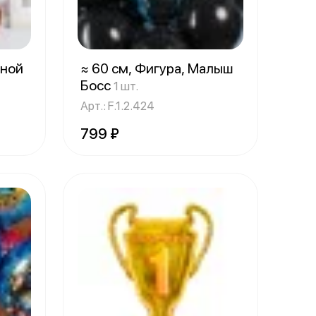
сной
≈ 60 см, Фигура, Малыш
Босс
1 шт.
Арт.: F.1.2.424
799 ₽