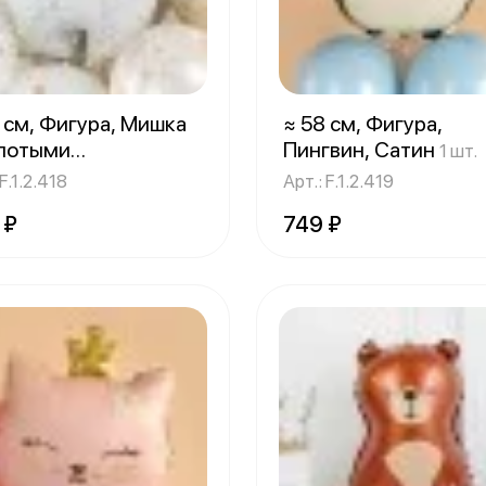
 см, Фигура, Мишка
≈ 58 см, Фигура,
олотыми
Пингвин, Сатин
1 шт.
лышками, Сатин
1 шт.
 F.1.2.418
Арт.: F.1.2.419
 ₽
749 ₽