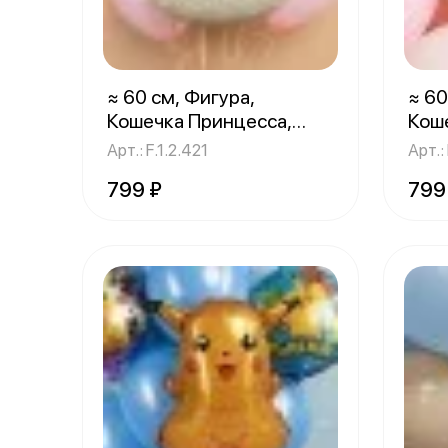
≈ 60 см, Фигура,
≈ 60
Кошечка Принцесса,
Кош
Кремовый, Сатин
Роз
1 шт.
Арт.: F.1.2.421
Арт.:
799 ₽
799