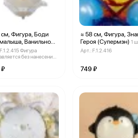
 см, Фигура, Боди
≈ 58 см, Фигура, Зна
 малыша, Ванильное
Героя (Супермэн)
1 ш
ото
1 шт.
1.2.415 Фигура
Арт.: F.1.2.416
авляется без нанесения
исей.
 ₽
749 ₽