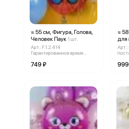
≈ 55 см, Фигура, Голова,
≈ 58
Человек Паук
для
1 шт.
зол
Арт.: F.1.2.414
Арт.: F.
Гарантированное время
пост
полёта - 24 часа.
надп
749 ₽
999