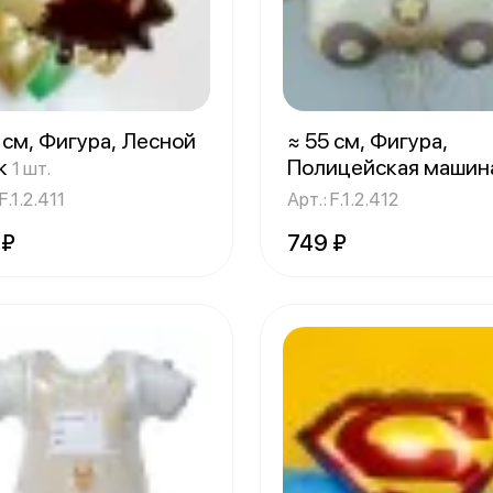
 см, Фигура, Лесной
≈ 55 см, Фигура,
к
Полицейская машин
1 шт.
Сатин
1 шт.
F.1.2.411
Арт.: F.1.2.412
 ₽
749 ₽