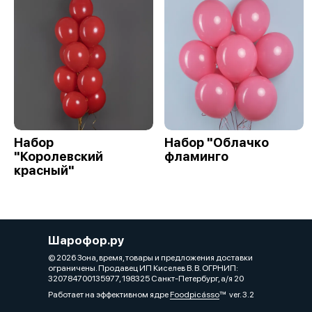
Набор
Набор "Облачко
"Королевский
фламинго
красный"
Шарофор.ру
© 2026 Зона, время, товары и предложения доставки
ограничены. Продавец ИП Киселев В. В. ОГРНИП:
320784700135977, 198325 Санкт-Петербург, а/я 20
Работает на эффективном ядре
Foodpicásso
ver. 3.2