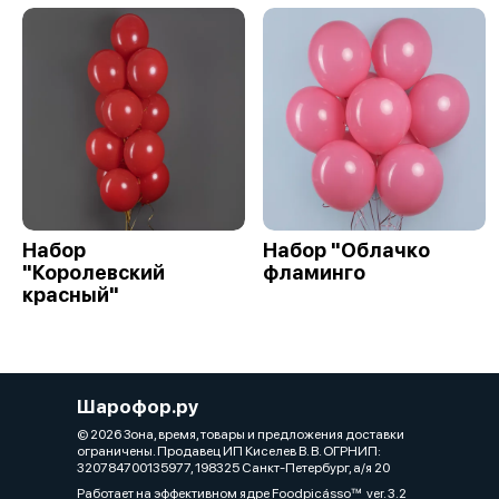
Набор
Набор "Облачко
"Королевский
фламинго
красный"
Шарофор.ру
© 2026 Зона, время, товары и предложения доставки
ограничены. Продавец ИП Киселев В. В. ОГРНИП:
320784700135977, 198325 Санкт-Петербург, а/я 20
Работает на эффективном ядре
Foodpicásso
ver. 3.2