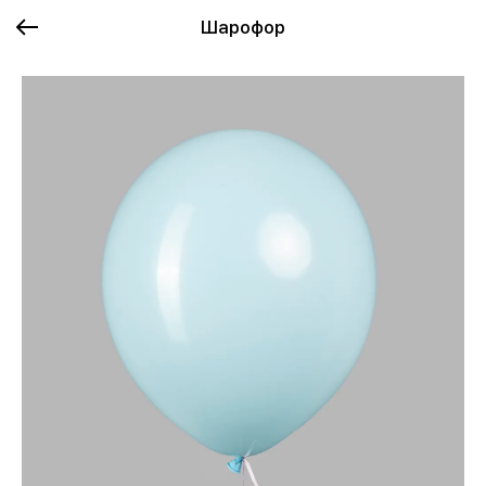
Шарофор