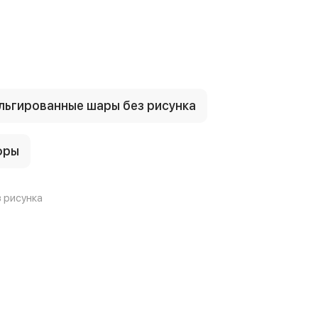
ьгированные шары без рисунка
фры
 рисунка