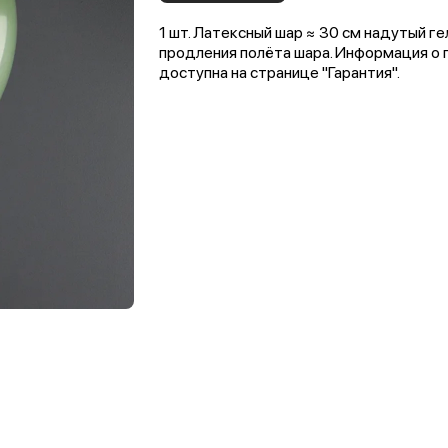
1 шт. Латексный шар ≈ 30 см надутый г
продления полёта шара. Информация о 
доступна на странице "Гарантия".