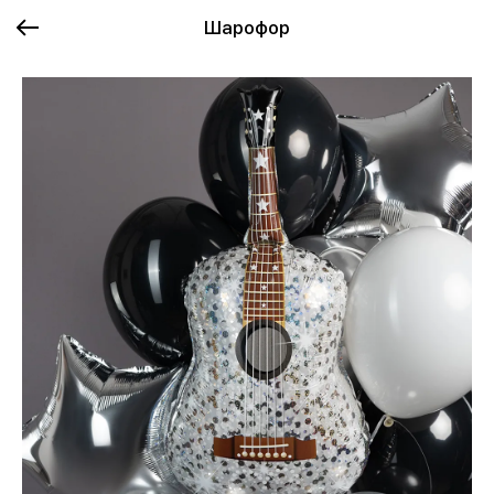
Шарофор