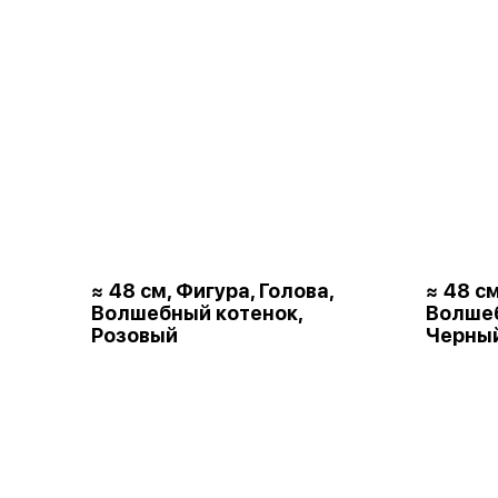
≈ 48 см, Фигура, Голова,
≈ 48 см
Волшебный котенок,
Волшеб
Розовый
Черны