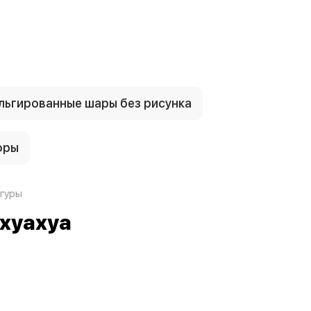
ьгированные шары без рисунка
фры
гуры
ихуахуа