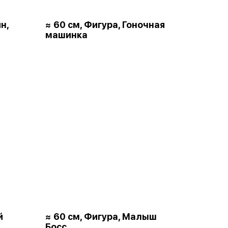
н,
≈ 60 см, Фигура, Гоночная
машинка
й
≈ 60 см, Фигура, Малыш
Босс