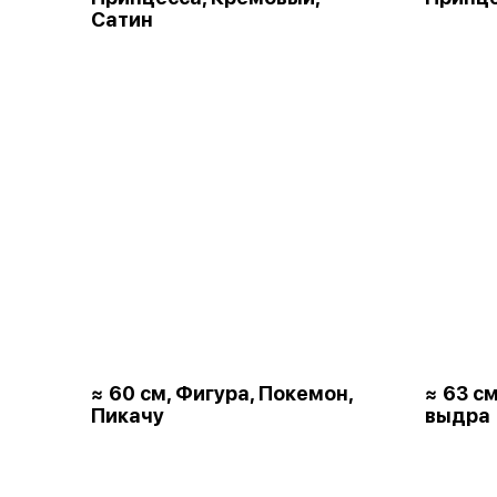
Сатин
≈ 60 см, Фигура, Покемон,
≈ 63 с
Пикачу
выдра