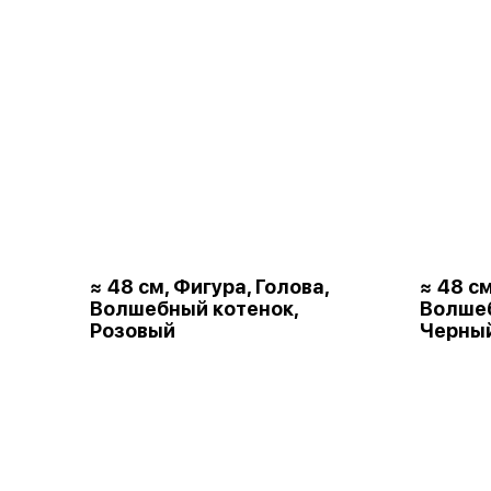
≈ 48 см, Фигура, Голова,
≈ 48 см
Волшебный котенок,
Волшеб
Розовый
Черны