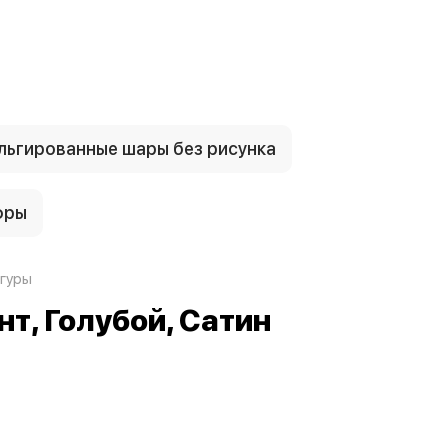
ьгированные шары без рисунка
фры
гуры
нт, Голубой, Сатин