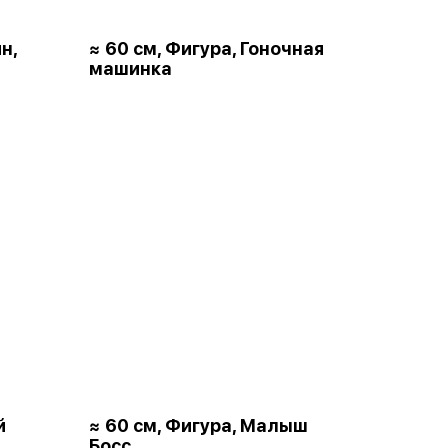
н,
≈ 60 см, Фигура, Гоночная
машинка
й
≈ 60 см, Фигура, Малыш
Босс