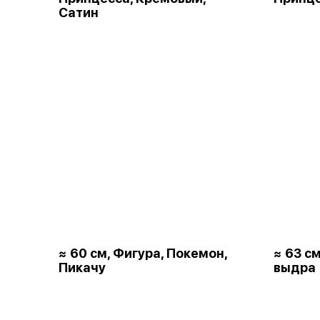
Сатин
≈ 60 см, Фигура, Покемон,
≈ 63 с
Пикачу
выдра