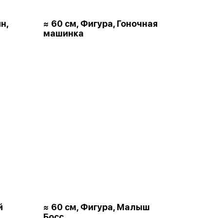
н,
≈ 60 см, Фигура, Гоночная
машинка
й
≈ 60 см, Фигура, Малыш
Босс