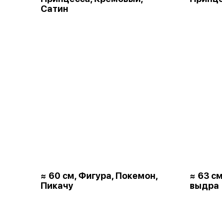
Сатин
≈ 60 см, Фигура, Покемон,
≈ 63 с
Пикачу
выдра