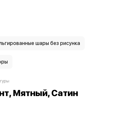
ьгированные шары без рисунка
фры
гуры
ант, Мятный, Сатин