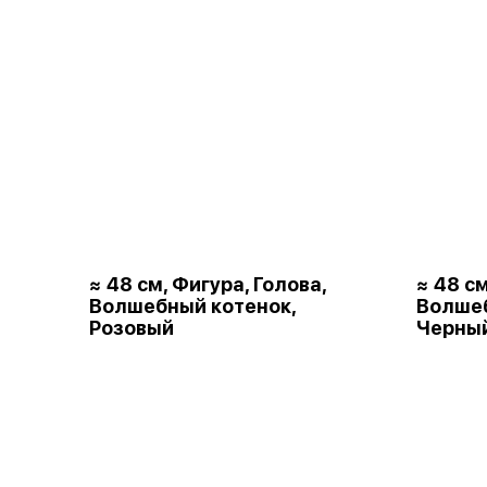
≈ 48 см, Фигура, Голова,
≈ 48 см
Волшебный котенок,
Волшеб
Розовый
Черны