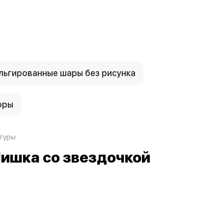
ьгированные шары без рисунка
фры
гуры
 Мишка со звездочкой