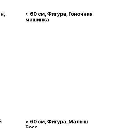
н,
≈ 60 см, Фигура, Гоночная
машинка
й
≈ 60 см, Фигура, Малыш
Босс