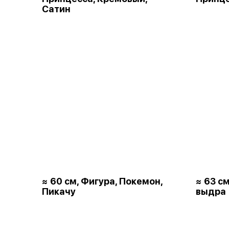
Сатин
≈ 60 см, Фигура, Покемон,
≈ 63 с
Пикачу
выдра