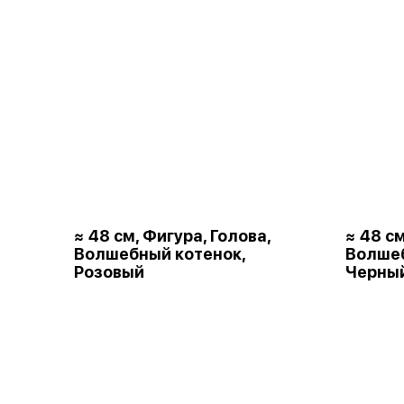
≈ 48 см, Фигура, Голова,
≈ 48 см
Волшебный котенок,
Волшеб
Розовый
Черны