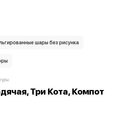
ьгированные шары без рисунка
фры
гуры
одячая, Три Кота, Компот