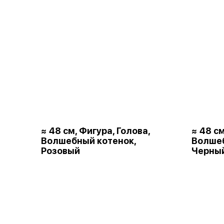
≈ 48 см, Фигура, Голова,
≈ 48 см
Волшебный котенок,
Волшеб
Розовый
Черны