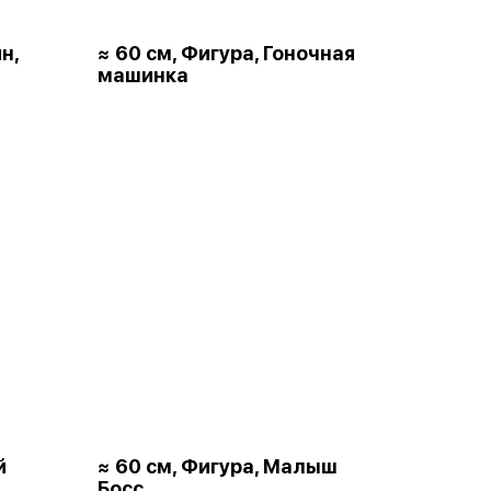
н,
≈ 60 см, Фигура, Гоночная
машинка
й
≈ 60 см, Фигура, Малыш
Босс