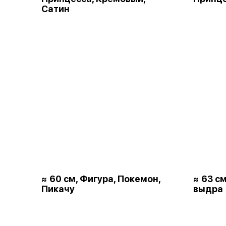
Сатин
≈ 60 см, Фигура, Покемон,
≈ 63 с
Пикачу
выдра