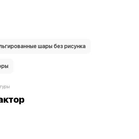
ьгированные шары без рисунка
фры
гуры
рактор