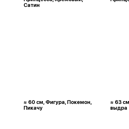
Сатин
≈ 60 см, Фигура, Покемон,
≈ 63 с
Пикачу
выдра