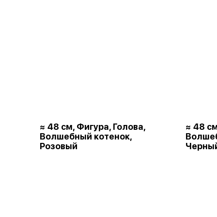
≈ 48 см, Фигура, Голова,
≈ 48 см
Волшебный котенок,
Волшеб
Розовый
Черны