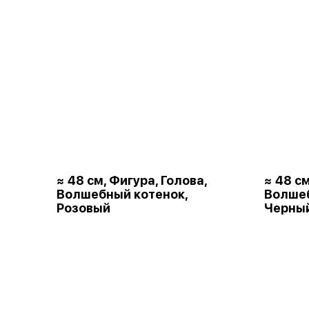
≈ 48 см, Фигура, Голова,
≈ 48 см
Волшебный котенок,
Волшеб
Розовый
Черны