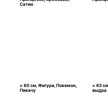
Сатин
≈ 60 см, Фигура, Покемон,
≈ 63 с
Пикачу
выдра