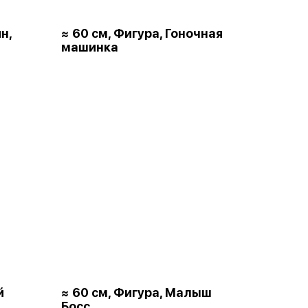
н,
≈ 60 см, Фигура, Гоночная
машинка
й
≈ 60 см, Фигура, Малыш
Босс