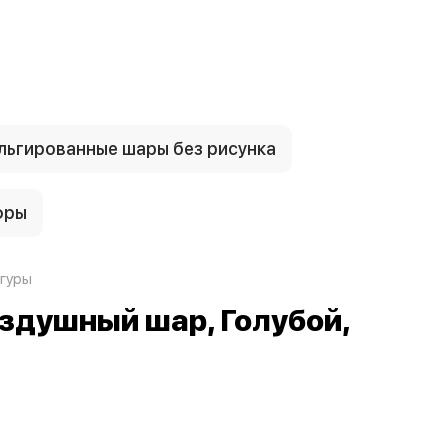
ьгированные шары без рисунка
фры
гуры
оздушный шар, Голубой,