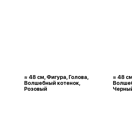
≈ 48 см, Фигура, Голова,
≈ 48 см
Волшебный котенок,
Волшеб
Розовый
Черны