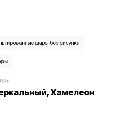
ьгированные шары без рисунка
фры
гуры
 Зеркальный, Хамелеон