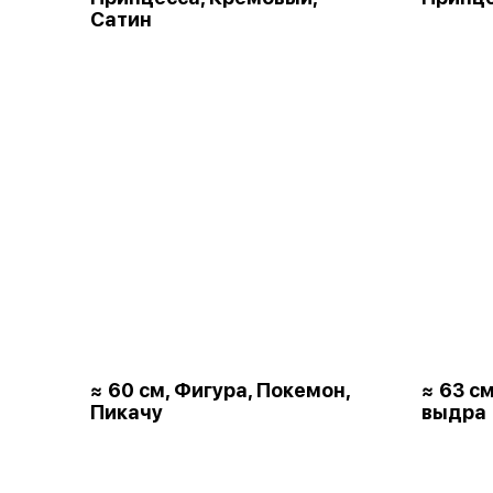
Сатин
≈ 60 см, Фигура, Покемон,
≈ 63 с
Пикачу
выдра