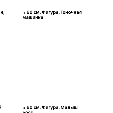
н,
≈ 60 см, Фигура, Гоночная
машинка
й
≈ 60 см, Фигура, Малыш
Босс