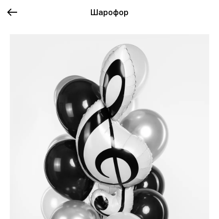
Шарофор