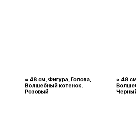
≈ 48 см, Фигура, Голова,
≈ 48 см
Волшебный котенок,
Волшеб
Розовый
Черны