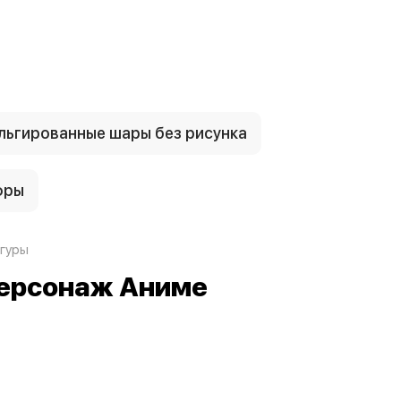
ьгированные шары без рисунка
фры
гуры
 Персонаж Аниме