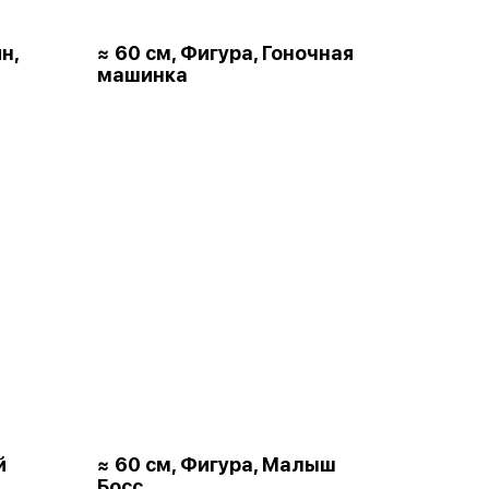
н,
≈ 60 см, Фигура, Гоночная
машинка
й
≈ 60 см, Фигура, Малыш
Босс