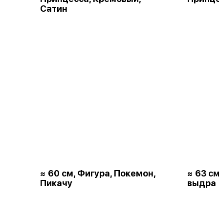
Сатин
≈ 60 см, Фигура, Покемон,
≈ 63 с
Пикачу
выдра