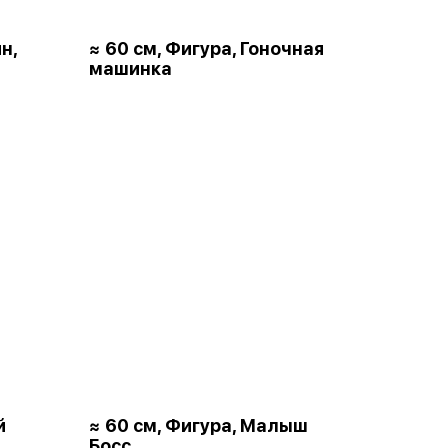
н,
≈ 60 см, Фигура, Гоночная
машинка
й
≈ 60 см, Фигура, Малыш
Босс