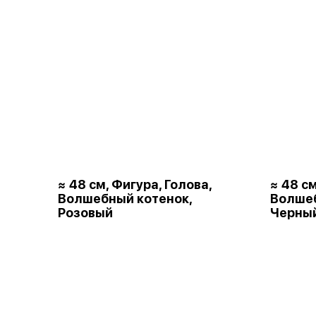
≈ 48 см, Фигура, Голова,
≈ 48 см
Волшебный котенок,
Волшеб
Розовый
Черны