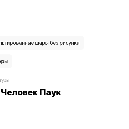
ьгированные шары без рисунка
фры
гуры
, Человек Паук