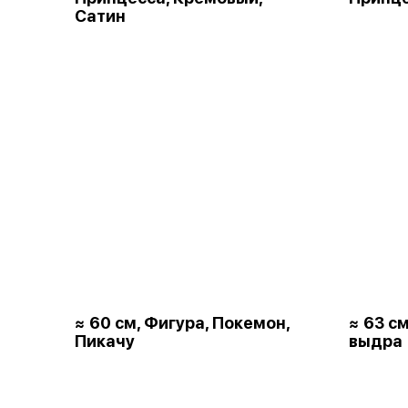
Сатин
≈ 60 см, Фигура, Покемон,
≈ 63 с
Пикачу
выдра