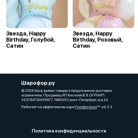
Звезда, Happy
Звезда, Happy
Birthday, Голубой,
Birthday, Розовый,
Сатин
Сатин
Шарофор.ру
© 2026 Зона, время, товары и предложения доставки
ограничены. Продавец ИП Киселев В. В. ОГРНИП:
320784700135977, 198325 Санкт-Петербург, а/я 20
Работает на эффективном ядре
Foodpicásso
ver. 3.2
Политика конфиденциальности