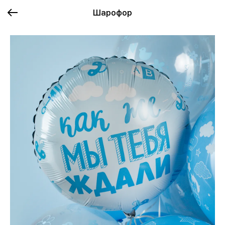
Шарофор