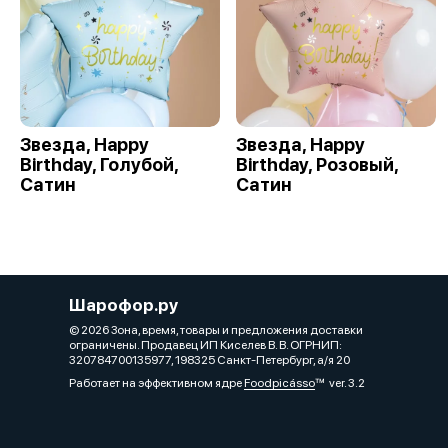
Звезда, Happy
Звезда, Happy
Birthday, Голубой,
Birthday, Розовый,
Сатин
Сатин
Шарофор.ру
© 2026 Зона, время, товары и предложения доставки
ограничены. Продавец ИП Киселев В. В. ОГРНИП:
320784700135977, 198325 Санкт-Петербург, а/я 20
Работает на эффективном ядре
Foodpicásso
ver. 3.2