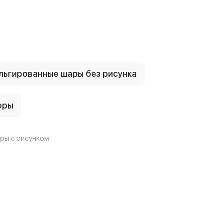
ьгированные шары без рисунка
фры
ры с рисунком