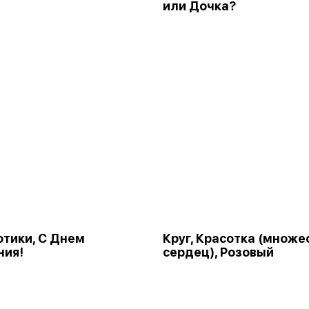
или Дочка?
Котики, С Днем
Круг, Красотка (множе
ния!
сердец), Розовый