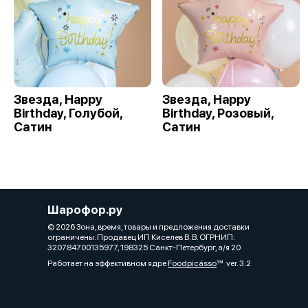
Звезда, Happy
Звезда, Happy
Birthday, Голубой,
Birthday, Розовый,
Сатин
Сатин
Шарофор.ру
© 2026 Зона, время, товары и предложения доставки
ограничены. Продавец ИП Киселев В. В. ОГРНИП:
320784700135977, 198325 Санкт-Петербург, а/я 20
Работает на эффективном ядре
Foodpicásso
ver. 3.2