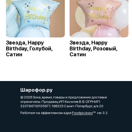
Звезда, Happy
Звезда, Happy
Birthday, Голубой,
Birthday, Розовый,
Сатин
Сатин
Шарофор.ру
© 2026 Зона, время, товары и предложения доставки
ограничены. Продавец ИП Киселев В. В. ОГРНИП:
320784700135977, 198325 Санкт-Петербург, а/я 20
Работает на эффективном ядре
Foodpicásso
ver. 3.2