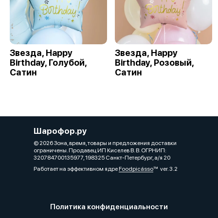
Звезда, Happy
Звезда, Happy
Birthday, Голубой,
Birthday, Розовый,
Сатин
Сатин
Шарофор.ру
© 2026 Зона, время, товары и предложения доставки
ограничены. Продавец ИП Киселев В. В. ОГРНИП:
320784700135977, 198325 Санкт-Петербург, а/я 20
Работает на эффективном ядре
Foodpicásso
ver. 3.2
Политика конфиденциальности