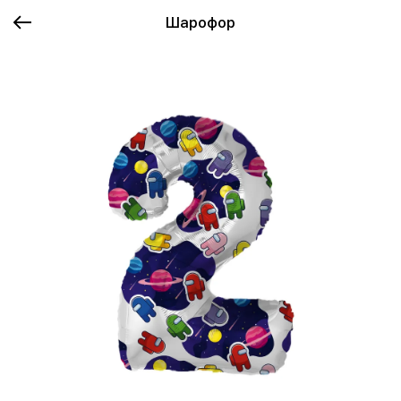
Шарофор