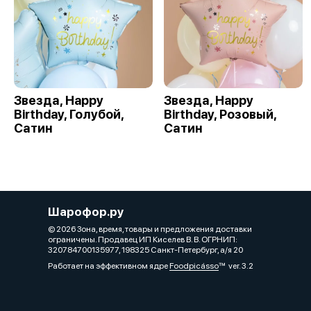
Звезда, Happy
Звезда, Happy
Birthday, Голубой,
Birthday, Розовый,
Сатин
Сатин
Шарофор.ру
© 2026 Зона, время, товары и предложения доставки
ограничены. Продавец ИП Киселев В. В. ОГРНИП:
320784700135977, 198325 Санкт-Петербург, а/я 20
Работает на эффективном ядре
Foodpicásso
ver. 3.2