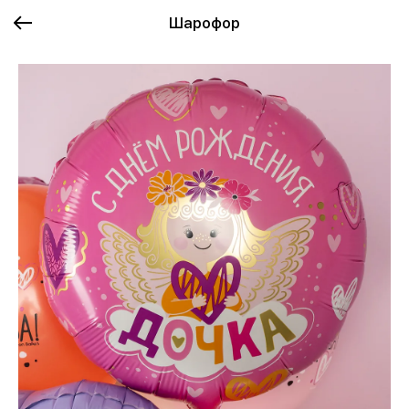
Шарофор