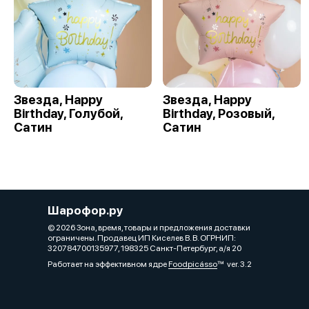
Звезда, Happy
Звезда, Happy
Birthday, Голубой,
Birthday, Розовый,
Сатин
Сатин
Шарофор.ру
© 2026 Зона, время, товары и предложения доставки
ограничены. Продавец ИП Киселев В. В. ОГРНИП:
320784700135977, 198325 Санкт-Петербург, а/я 20
Работает на эффективном ядре
Foodpicásso
ver. 3.2