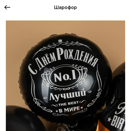
Шарофор