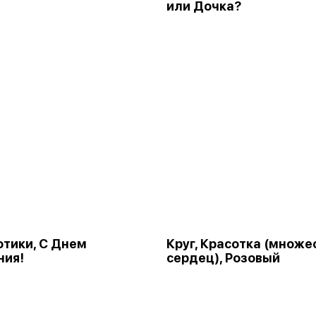
или Дочка?
Котики, С Днем
Круг, Красотка (множе
ния!
сердец), Розовый