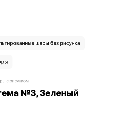
ьгированные шары без рисунка
фры
ры с рисунком
 тема №3, Зеленый