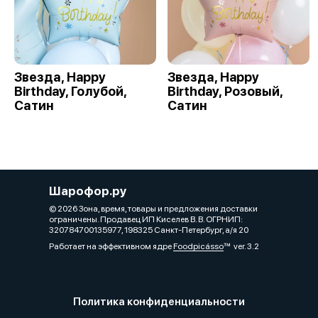
Звезда, Happy
Звезда, Happy
Birthday, Голубой,
Birthday, Розовый,
Сатин
Сатин
Шарофор.ру
© 2026 Зона, время, товары и предложения доставки
ограничены. Продавец ИП Киселев В. В. ОГРНИП:
320784700135977, 198325 Санкт-Петербург, а/я 20
Работает на эффективном ядре
Foodpicásso
ver. 3.2
Политика конфиденциальности