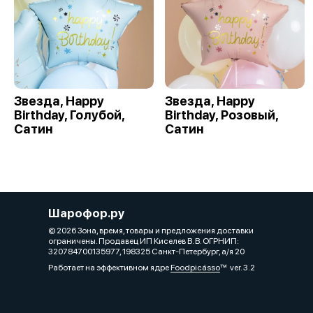
Звезда, Happy
Звезда, Happy
Birthday, Голубой,
Birthday, Розовый,
Сатин
Сатин
Шарофор.ру
© 2026 Зона, время, товары и предложения доставки
ограничены. Продавец ИП Киселев В. В. ОГРНИП:
320784700135977, 198325 Санкт-Петербург, а/я 20
Работает на эффективном ядре
Foodpicásso
ver. 3.2