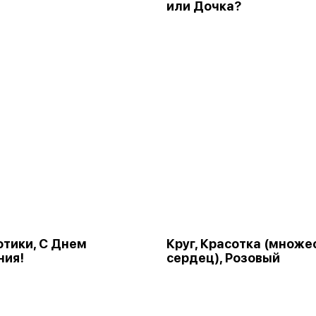
или Дочка?
Котики, С Днем
Круг, Красотка (множе
ния!
сердец), Розовый