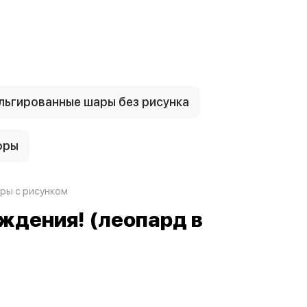
ьгированные шары без рисунка
фры
ры с рисунком
ждения! (леопард в