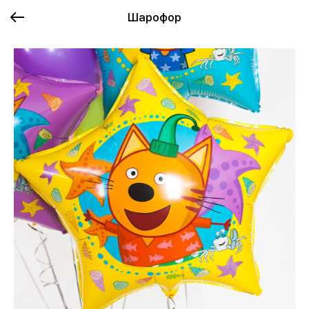
Шарофор