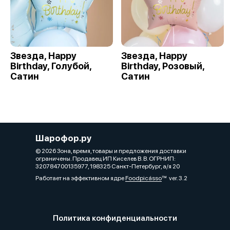
Звезда, Happy
Звезда, Happy
Birthday, Голубой,
Birthday, Розовый,
Сатин
Сатин
Шарофор.ру
© 2026 Зона, время, товары и предложения доставки
ограничены. Продавец ИП Киселев В. В. ОГРНИП:
320784700135977, 198325 Санкт-Петербург, а/я 20
Работает на эффективном ядре
Foodpicásso
ver. 3.2
Политика конфиденциальности