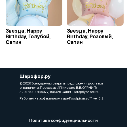
Звезда, Happy
Звезда, Happy
Birthday, Голубой,
Birthday, Розовый,
Сатин
Сатин
Шарофор.ру
© 2026 Зона, время, товары и предложения доставки
ограничены. Продавец ИП Киселев В. В. ОГРНИП:
320784700135977, 198325 Санкт-Петербург, а/я 20
Работает на эффективном ядре
Foodpicásso
ver. 3.2
Политика конфиденциальности