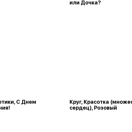
или Дочка?
Котики, С Днем
Круг, Красотка (множе
ния!
сердец), Розовый