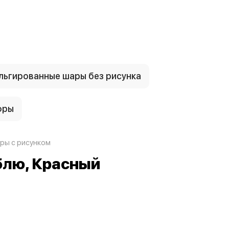
ьгированные шары без рисунка
фры
ры с рисунком
блю, Красный